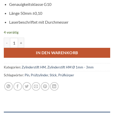
Genauigkeitsklasse G10
Länge 50mm ±0,10
Laserbeschriftet mit Durchmesser
4 vorrätig
Prüfstift Hartmetall Ø 2,80mm Menge
IN DEN WARENKORB
Kategorien:
Zylinderstift HM
,
Zylinderstift HM Ø 1mm - 3mm
Schlagwörter:
Pin
,
Prüfzylinder
,
Stick
,
Prüfkörper