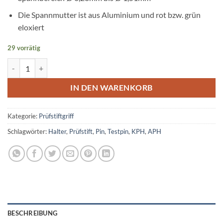
Die Spannmutter ist aus Aluminium und rot bzw. grün
eloxiert
29 vorrätig
Prüfstiftgriff Spannbereich Ø 0,28mm - 1,51mm Menge
IN DEN WARENKORB
Kategorie:
Prüfstiftgriff
Schlagwörter:
Halter
,
Prüfstift
,
Pin
,
Testpin
,
KPH
,
APH
BESCHREIBUNG