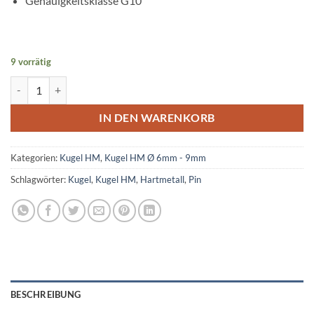
Genauigkeitsklasse G10
9 vorrätig
Kugel Hartmetall Ø 6,25mm Menge
IN DEN WARENKORB
Kategorien:
Kugel HM
,
Kugel HM Ø 6mm - 9mm
Schlagwörter:
Kugel
,
Kugel HM
,
Hartmetall
,
Pin
BESCHREIBUNG