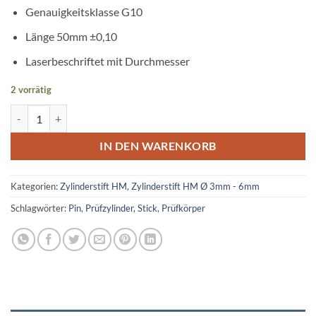
Genauigkeitsklasse G10
Länge 50mm ±0,10
Laserbeschriftet mit Durchmesser
2 vorrätig
Prüfstift Hartmetall Ø 4,25 mm Menge
IN DEN WARENKORB
Kategorien:
Zylinderstift HM
,
Zylinderstift HM Ø 3mm - 6mm
Schlagwörter:
Pin
,
Prüfzylinder
,
Stick
,
Prüfkörper