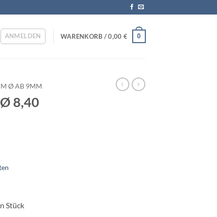
ANMELDEN
0
WARENKORB /
0,00
€
HM Ø AB 9MM
 Ø 8,40
ten
in Stück