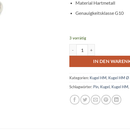
Material Hartmetall
Genauigkeitsklasse G10
3 vorrätig
Kugel Hartmetall Ø 8,40 mm Men
IN DEN WAREN
Kategorien:
Kugel HM
,
Kugel HM Ø
Schlagwörter:
Pin
,
Kugel
,
Kugel HM
,