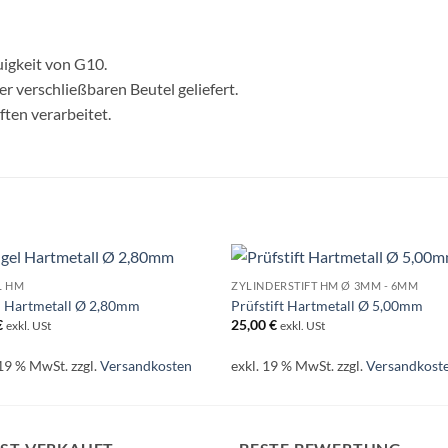
uigkeit von G10.
r verschließbaren Beutel geliefert.
ten verarbeitet.
L HM
ZYLINDERSTIFT HM Ø 3MM - 6MM
l Hartmetall Ø 2,80mm
Prüfstift Hartmetall Ø 5,00mm
€
25,00
€
exkl. USt
exkl. USt
 19 % MwSt.
zzgl.
Versandkosten
exkl. 19 % MwSt.
zzgl.
Versandkost