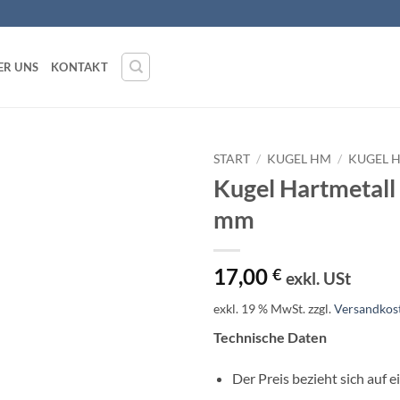
ER UNS
KONTAKT
START
/
KUGEL HM
/
KUGEL 
Kugel Hartmetall
mm
17,00
€
exkl. USt
exkl. 19 % MwSt.
zzgl.
Versandkos
Technische Daten
Der Preis bezieht sich auf e