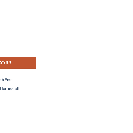
ge
KORB
 ab 9mm
Hartmetall