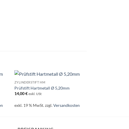
ZYLINDERSTIFT HM
KUGEL HM
Prüfstift Hartmetall Ø 5,20mm
Kugel Hartmetall Ø
14,00
€
3,50
€
exkl. USt
exkl. USt
en
exkl. 19 % MwSt.
zzgl.
Versandkosten
exkl. 19 % MwSt.
zzgl