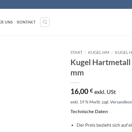
ER UNS
KONTAKT
START
/
KUGEL HM
/
KUGEL 
Kugel Hartmetall
mm
16,00
€
exkl. USt
exkl. 19 % MwSt.
zzgl.
Versandkos
Technische Daten
Der Preis bezieht sich auf e