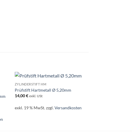
ZYLINDERSTIFT HM
KUGEL HM
Prüfstift Hartmetall Ø 5,20mm
Kugel Hartmetall Ø
14,00
€
3,20
€
8mm
exkl. USt
exkl. USt
exkl. 19 % MwSt.
zzgl.
Versandkosten
exkl. 19 % MwSt.
zzgl
en