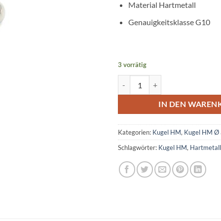
Material Hartmetall
Genauigkeitsklasse G10
3 vorrätig
Kugel Hartmetall Ø 7,60 mm Men
IN DEN WAREN
Kategorien:
Kugel HM
,
Kugel HM Ø
Schlagwörter:
Kugel HM
,
Hartmetall