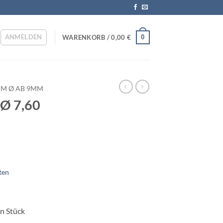
ANMELDEN
0
WARENKORB /
0,00
€
HM Ø AB 9MM
 Ø 7,60
ten
in Stück