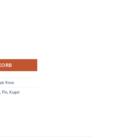
ge
KORB
 ab 9mm
,
Pin
,
Kugel