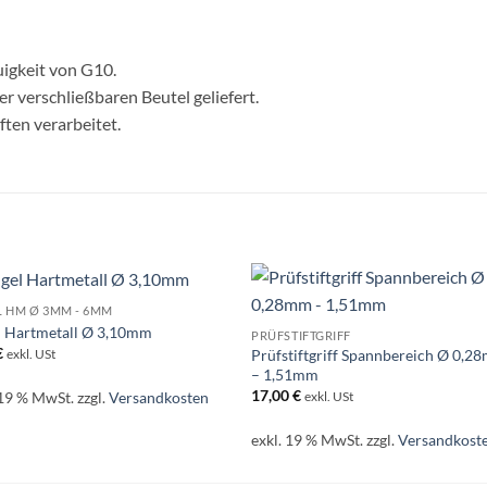
uigkeit von G10.
r verschließbaren Beutel geliefert.
ten verarbeitet.
 HM Ø 3MM - 6MM
l Hartmetall Ø 3,10mm
PRÜFSTIFTGRIFF
€
Prüfstiftgriff Spannbereich Ø 0,2
exkl. USt
– 1,51mm
17,00
€
 19 % MwSt.
zzgl.
Versandkosten
exkl. USt
exkl. 19 % MwSt.
zzgl.
Versandkost