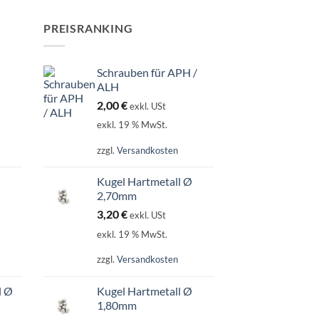
PREISRANKING
Schrauben für APH /
ALH
2,00
€
exkl. USt
exkl. 19 % MwSt.
zzgl.
Versandkosten
Kugel Hartmetall Ø
2,70mm
3,20
€
exkl. USt
exkl. 19 % MwSt.
zzgl.
Versandkosten
l Ø
Kugel Hartmetall Ø
1,80mm